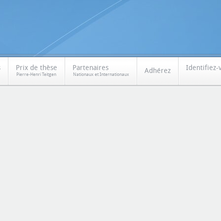
s
Prix de thèse
Partenaires
Identifiez-
Adhérez
Pierre-Henri Teitgen
Nationaux et Internationaux