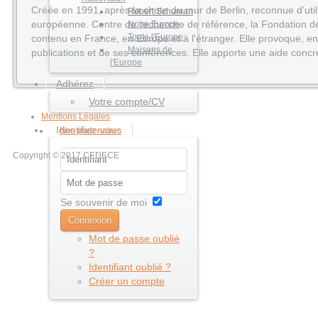
Créée en 1991, après la chute du mur de Berlin, reconnue d'uti
Robert Schuman
européenne. Centre de recherche de référence, la Fondation dé
Notre Europe
Toute l'Europe
contenu en France, en Europe et à l'étranger. Elle provoque, enr
Maisons de
publications et de ses conférences. Elle apporte une aide concr
l'Europe
Adhérez
Votre compte/CV
Mentions Légales
Identifiez-vous
Nos partenaires
Copyright © 2017 CEDECE
Se souvenir de moi
Connexion
Mot de passe oublié
?
Identifiant oublié ?
Créer un compte