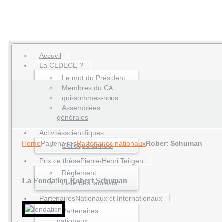
Accueil
La CEDECE ?
Le mot du Président
Membres du CA
qui-sommes-nous
Assemblées
générales
Activités
scientifiques
Home
Partenaires
Partenaires nationaux
Robert Schuman
Colloque annuel
Prix de thèse
Pierre-Henri Teitgen
Règlement
La Fondation Robert Schuman
Liste des lauréats
Partenaires
Nationaux et Internationaux
Partenaires
nationaux