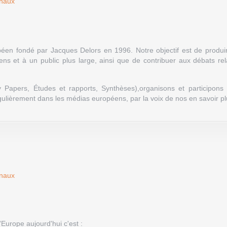
onaux
opéen fondé par Jacques Delors en 1996. Notre objectif est de produi
s et à un public plus large, ainsi que de contribuer aux débats rela
y Papers, Études et rapports, Synthèses),organisons et participons
gulièrement dans les médias européens, par la voix de nos en savoir p
onaux
Europe aujourd'hui c'est :